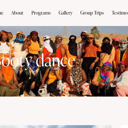
me
About
Programs
Gallery
Group Trips
Testimo
ooty dance