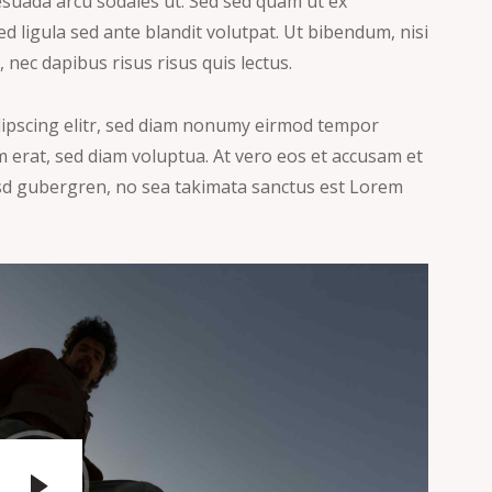
suada arcu sodales ut. Sed sed quam ut ex
ligula sed ante blandit volutpat. Ut bibendum, nisi
 nec dapibus risus risus quis lectus.
dipscing elitr, sed diam nonumy eirmod tempor
 erat, sed diam voluptua. At vero eos et accusam et
kasd gubergren, no sea takimata sanctus est Lorem