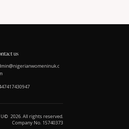
ontact us
dmin@nigerianwomeninuk.c
m
447417430947
© 2026. All rights reserved.
Company No.
15740373